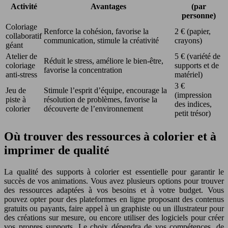
Activité
Avantages
(par
personne)
Coloriage
Renforce la cohésion, favorise la
2 € (papier,
collaboratif
communication, stimule la créativité
crayons)
géant
Atelier de
5 € (variété de
Réduit le stress, améliore le bien-être,
coloriage
supports et de
favorise la concentration
anti-stress
matériel)
3 €
Jeu de
Stimule l’esprit d’équipe, encourage la
(impression
piste à
résolution de problèmes, favorise la
des indices,
colorier
découverte de l’environnement
petit trésor)
Où trouver des ressources à colorier et à
imprimer de qualité
La qualité des supports à colorier est essentielle pour garantir le
succès de vos animations. Vous avez plusieurs options pour trouver
des ressources adaptées à vos besoins et à votre budget. Vous
pouvez opter pour des plateformes en ligne proposant des contenus
gratuits ou payants, faire appel à un graphiste ou un illustrateur pour
des créations sur mesure, ou encore utiliser des logiciels pour créer
vos propres supports. Le choix dépendra de vos compétences, de