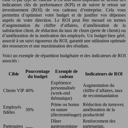
indicateurs clés de performance (KPI) et de suivre le retour sur
investissement (ROI) de vos cadeaux d’entreprise. Cela vous
permettra d’optimiser votre budget et de justifier vos dépenses
auprès de votre direction. Le ROI peut être mesuré en termes
d’augmentation du chiffre d’affaires, d’amélioration de la
satisfaction client, de réduction du taux de churn (perte de clients) ou
d’amélioration de la motivation des employés. Un budget bien géré,
associé à un suivi rigoureux du ROI, garantit une utilisation optimale
des ressources et une maximisation des résultats.
Voici un exemple de répartition budgétaire et des indicateurs de ROI
associés :
Pourcentage
Exemple de
Cible
Indicateurs de ROI
du budget
cadeau
Expérience
Augmentation du
personnalisée
Clients VIP
40%
chiffre d’affaires, taux
(week-end
de recommandation
thématique)
Prime ou bonus
Réduction du turnover,
Employés
30%
en nature
amélioration de la
fidèles
(électroménager)
productivité
Dîner
Renforcement des
Partenaires
gastronomique
partenariats,